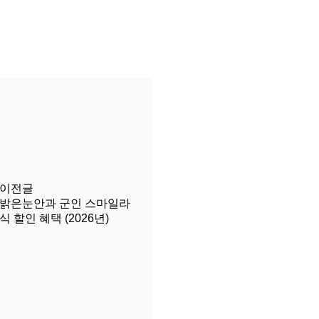
이전글
밝은눈안과 군인 스마일라
식 할인 혜택 (2026년)