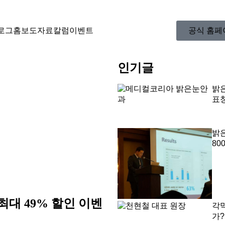
로그홈
보도자료
칼럼
이벤트
공식 홈페
인기글
밝
표
밝
80
대 49% 할인 이벤
각
가?