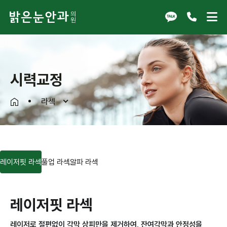
시력교정
라섹
레이저핏 라섹
풀업 라섹
알파 라섹
레이저핏 라섹
레이저로 절편없이 각막 상피만을 제거하여,
잔여각막과 안정성을