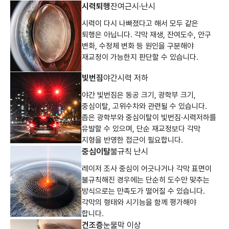
시력퇴행
잔여근시·난시
시력이 다시 나빠졌다고 해서 모두 같은
퇴행은 아닙니다. 각막 재생, 잔여도수, 안구
변화, 수정체 변화 등 원인을 구분해야
재교정이 가능한지 판단할 수 있습니다.
빛번짐
야간시력 저하
야간 빛번짐은 동공 크기, 광학부 크기,
중심이탈, 고위수차와 관련될 수 있습니다.
좁은 광학부와 중심이탈이 빛번짐·시력저하를
유발할 수 있으며, 단순 재교정보다 각막
지형을 반영한 접근이 필요합니다.
중심이탈
불규칙 난시
레이저 조사 중심이 어긋나거나 각막 표면이
불규칙해진 경우에는 단순히 도수만 맞추는
방식으로는 만족도가 떨어질 수 있습니다.
각막의 형태와 시기능을 함께 평가해야
합니다.
건조증
눈물막 이상