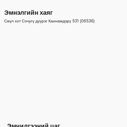
Эмнэлгийн хаяг
Сөүл хот Сочугү дүүрэг Каннамдэрү 531 (06536)
Эмчилгээний цаг