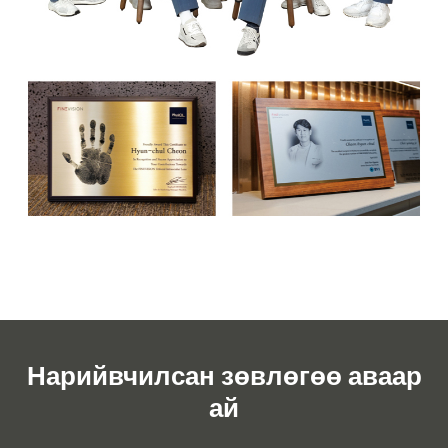
Нарийвчилсан зөвлөгөө аваар
ай