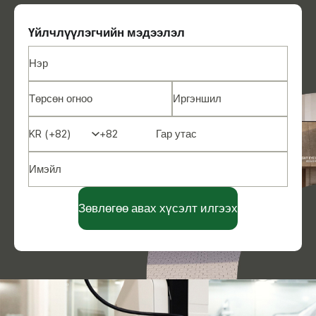
Үйлчлүүлэгчийн мэдээлэл
Зөвлөгөө авах хүсэлт илгээх